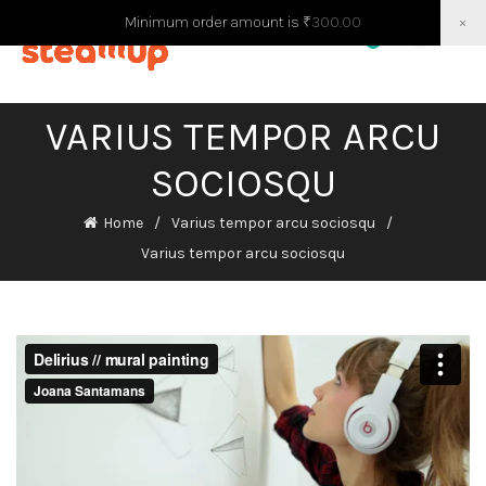
Minimum order amount is
₹
300.00
×
0
0
VARIUS TEMPOR ARCU
SOCIOSQU
Home
Varius tempor arcu sociosqu
Varius tempor arcu sociosqu