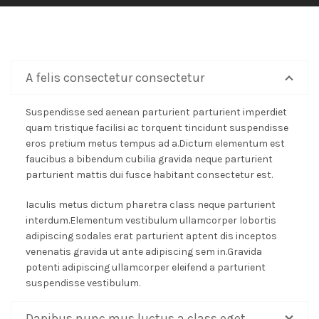
A felis consectetur consectetur
Suspendisse sed aenean parturient parturient imperdiet
quam tristique facilisi ac torquent tincidunt suspendisse
eros pretium metus tempus ad a.Dictum elementum est
faucibus a bibendum cubilia gravida neque parturient
parturient mattis dui fusce habitant consectetur est.
Iaculis metus dictum pharetra class neque parturient
interdum.Elementum vestibulum ullamcorper lobortis
adipiscing sodales erat parturient aptent dis inceptos
venenatis gravida ut ante adipiscing sem in.Gravida
potenti adipiscing ullamcorper eleifend a parturient
suspendisse vestibulum.
Dapibus nunc mus luctus a class eget